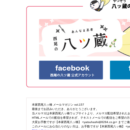
本家西尾八ッ橋 メールマガジン vol.157
最後までお読みいただき、ありがとうございます。
当メルマガは本家西尾八ッ橋ウェブサイトより、メルマガ配信希望された
HTMLメールでの配信を希望されず、テキストメールでの配信をご希望の方
大変お手数ですが【本家西尾八ッ橋】 <yatsuhashi@8284.co.jp> ま
このメールにお心当たりのない方は、お手数ですが【本家西尾八ッ橋】 <yatsuha