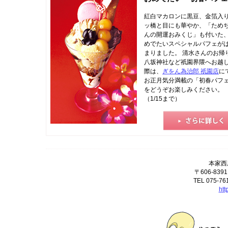
紅白マカロンに黒豆、金箔入
ッ橋と目にも華やか、「ため
んの開運おみくじ」も付いた
めでたいスペシャルパフェが
まりました。 清水さんのお帰
八坂神社など祇園界隈へお越
際は、
ぎをん為治郎 祇園店
に
お正月気分満載の「初春パフ
をどうぞお楽しみください。
（1/15まで）
本家西
〒606-8
TEL 075-76
htt