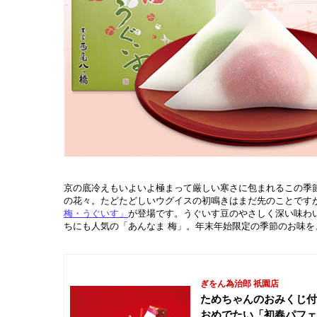
京の底冷えもいよいよ極まって厳しい寒さに包まれるこの季
の花々。たどたどしいウグイスの初鳴きはまだ先のことです
梅・うぐいす」
が登場です。うぐいす豆のやさしく深い味わ
ちにも人気の「あんなま 梅」。年末年始限定の季節のお味を
ぎをん為治郎 祇園店
ためちゃんのおみくじ付
おめでたい「初春パフェ