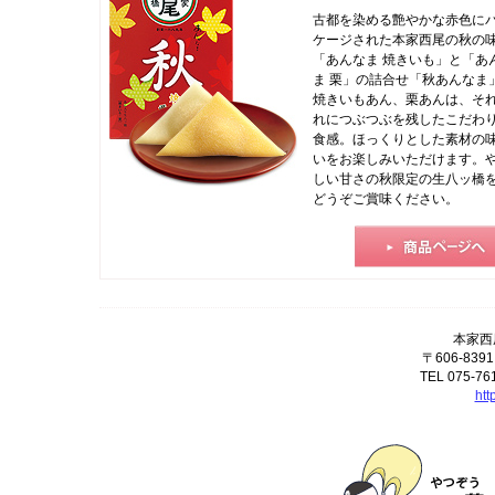
古都を染める艶やかな赤色に
ケージされた本家西尾の秋の
「あんなま 焼きいも」と「あ
ま 栗」の詰合せ「秋あんなま
焼きいもあん、栗あんは、そ
れにつぶつぶを残したこだわ
食感。ほっくりとした素材の
いをお楽しみいただけます。
しい甘さの秋限定の生八ッ橋
どうぞご賞味ください。
本家西
〒606-8
TEL 075-76
htt