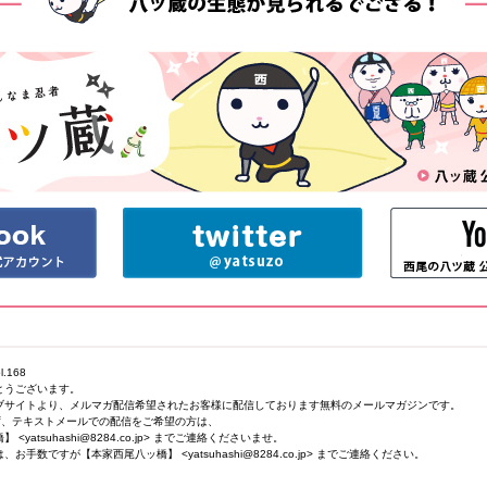
.168
とうございます。
ブサイトより、メルマガ配信希望されたお客様に配信しております無料のメールマガジンです。
ず、テキストメールでの配信をご希望の方は、
atsuhashi@8284.co.jp> までご連絡くださいませ。
数ですが【本家西尾八ッ橋】 <yatsuhashi@8284.co.jp> までご連絡ください。