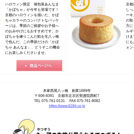
ハロウィン限定 個包装あんなま
京都
「かぼちゃ」が今年も登場です！
しっ
京都のハロウィンを描いた、かぼ
ーキ
ちゃカラーのコンパクトなパッケ
の取
ージは、季節のご挨拶やお子様へ
方に
のおみやげにもおすすめです。か
ルギ
ぼちゃを練りこんだ餡を生八ッ橋
けま
で包んだ、この季節だけの「かぼ
にも
ちゃ あんなま」、どうぞこの機会
ォン
にお楽しみくださいませ。
本家西尾八ッ橋 創業1689年
〒606-8391 京都市左京区聖護院西町7
TEL 075-761-0131 FAX 075-761-8082
https://www.8284.co.jp