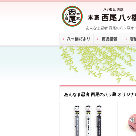
あんなま忍者 西尾の八ッ蔵オ
あんなま忍者 西尾の八ッ蔵 オリジ