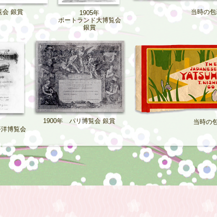
覧会 銀賞
当時の包
1905年
ポートランド大博覧会
銀賞
1900年 パリ博覧会 銀賞
当時の
平洋博覧会