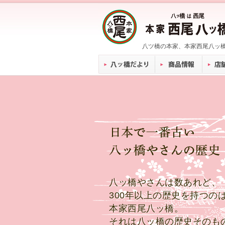
八ツ橋の本家、本家西尾八ッ
八ッ橋やさんは数あれど、
300年以上の歴史を持つの
本家西尾八ッ橋。
それは八ッ橋の歴史そのも