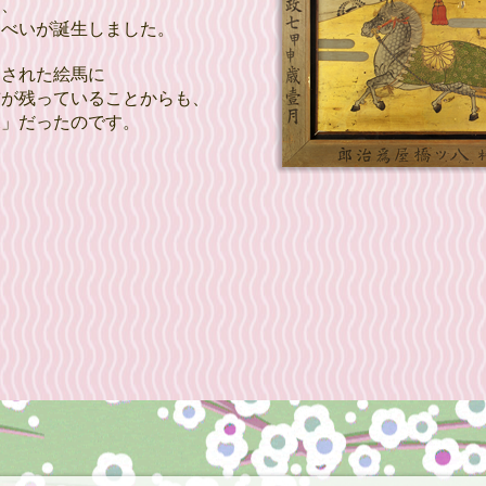
る、
んべいが誕生しました。
納された絵馬に
前が残っていることからも、
尾」だったのです。