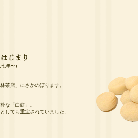
八七年〜）
、
梅林茶店」にさかのぼります。
素朴な「白餅」。
食としても重宝されていました。