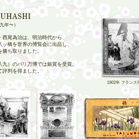
九年〜）
・西尾為治は、明治時代から
八ッ橋を世界の博覧会に出品し、
を勝ち取りました。
八九）のパリ万博では銀賞を受賞。
て評判を得ました。
1902年 フランス