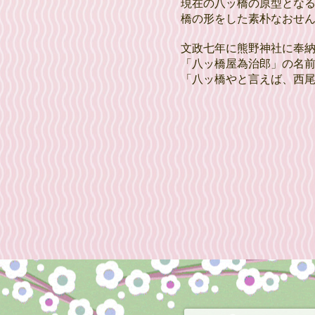
現在の八ッ橋の原型とな
橋の形をした素朴なおせ
文政七年に熊野神社に奉
「八ッ橋屋為治郎」の名
「八ッ橋やと言えば、西