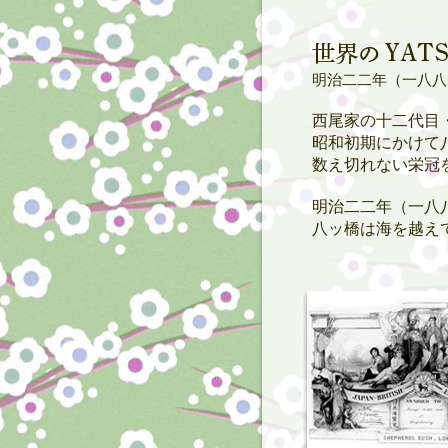
明治二二年（一八八
西尾家の十二代目
昭和初期にかけて
数え切れない栄冠
明治二二年（一八
八ッ橋は海を越え