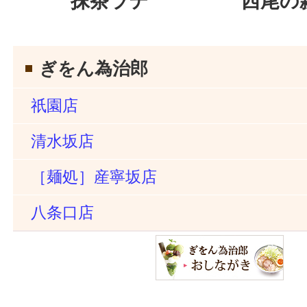
抹茶ラテ
西尾の
ぎをん為治郎
祇園店
清水坂店
［麺処］産寧坂店
八条口店