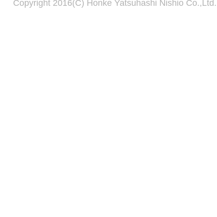
Copyright 2016(C) Honke Yatsuhashi Nishio Co.,Ltd. 