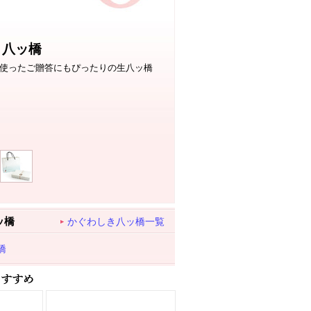
き八ッ橋
使ったご贈答にもぴったりの生八ッ橋
ッ橋
かぐわしき八ッ橋一覧
橋