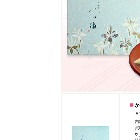
か
￥
内
賞