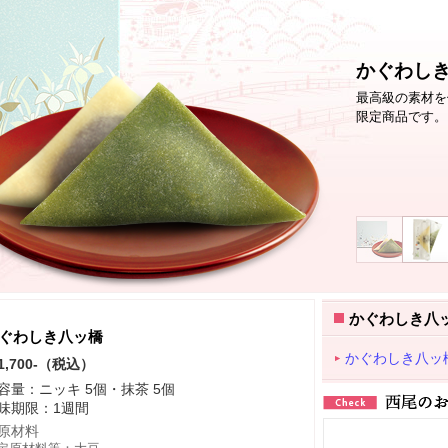
かぐわし
最高級の素材を
限定商品です。
かぐわしき八
ぐわしき八ッ橋
かぐわしき八ッ
1,700-（税込）
容量：ニッキ 5個・抹茶 5個
味期限：1週間
原材料