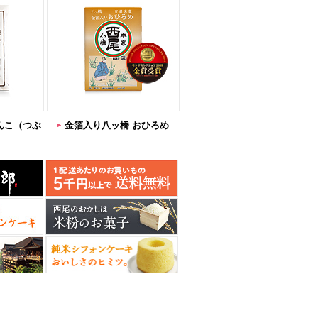
んこ（つぶ
金箔入り八ッ橋 おひろめ