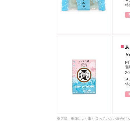
特
あ
￥
内
賞
2
特
※店舗、季節により取り扱っていない場合があ