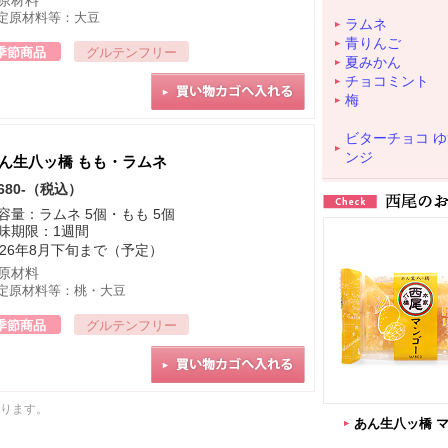
原材料
定原材料等：大豆
ラムネ
青りんご
季節商品
グルテンフリー
夏みかん
チョコミント
梅
ビターチョコ 
ンジ
ん生八ッ橋 もも・ラムネ
680-（税込）
容量：ラムネ 5個・もも 5個
味期限：1週間
026年8月下旬まで（予定）
原材料
定原材料等：桃・大豆
季節商品
グルテンフリー
ります。
あん生八ッ橋 