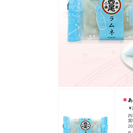
あ
￥
内
賞
2