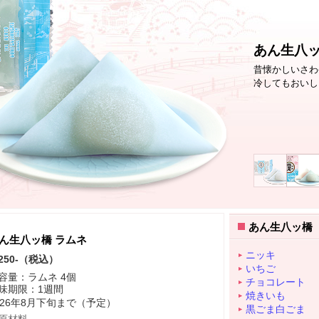
あん生八ッ
昔懐かしいさわ
冷してもおいし
あん生八ッ橋
ん生八ッ橋 ラムネ
ニッキ
250-（税込）
いちご
容量：ラムネ 4個
チョコレート
味期限：1週間
焼きいも
026年8月下旬まで（予定）
黒ごま白ごま