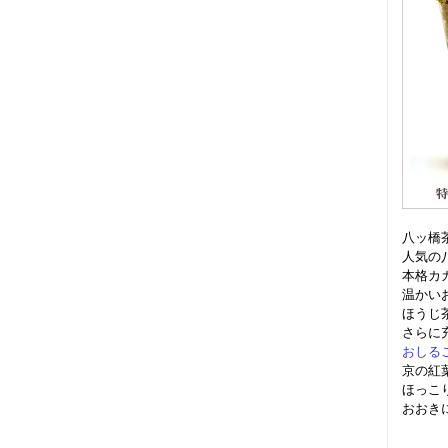
八ッ橋
人気の
本格カ
温かい
ほうじ
さらに
おしる
京の紅
ほっこ
おおき