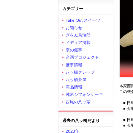
カテゴリー
Take Out スイーツ
お知らせ
ぎをん為治郎
メディア掲載
京の催事
企画プロジェクト
催事情報
八ッ橋クレープ
八ッ橋茶屋
本家西
商品情報
この機
純米シフォンケーキ
西尾の八ッ蔵
■ 日時
■ 会
■ 日時
過去の八ッ橋だより
■ 会
2023年