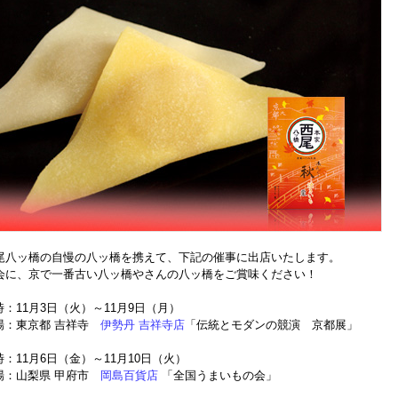
尾八ッ橋の自慢の八ッ橋を携えて、下記の催事に出店いたします。
会に、京で一番古い八ッ橋やさんの八ッ橋をご賞味ください！
：11月3日（火）～11月9日（月）
場：東京都 吉祥寺
伊勢丹 吉祥寺店
「伝統とモダンの競演 京都展」
：11月6日（金）～11月10日（火）
場：山梨県 甲府市
岡島百貨店
「全国うまいもの会」