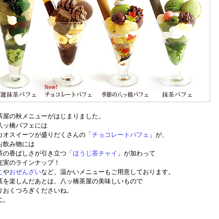
茶屋の秋メニューがはじまりました。
八ッ橋パフェには
カオスイーツが盛りだくさんの「
チョコレートパフェ
」が、
お飲み物には
茶の香ばしさが引き立つ「
ほうじ茶チャイ
」が加わって
充実のラインナップ！
こ
や
おぜんざい
など、温かいメニューもご用意しております。
葉を楽しんだあとは、八ッ橋茶屋の美味しいもので
りおくつろぎくださいね。
に。