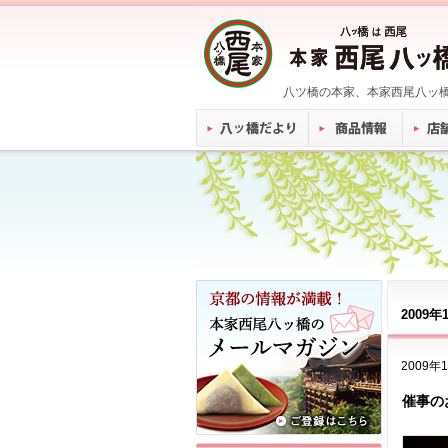
八ツ橋の本家、本家西尾八ッ
2009
2009年
催事の