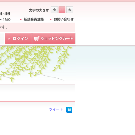
やす。
ツイート