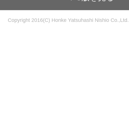
Copyright 2016(C) Honke Yatsuhashi Nishio Co.,Ltd. 