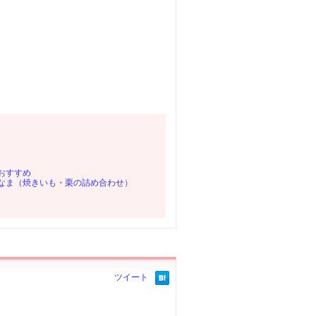
おすすめ
なま（焼きいも・栗の詰め合わせ）
ツイート