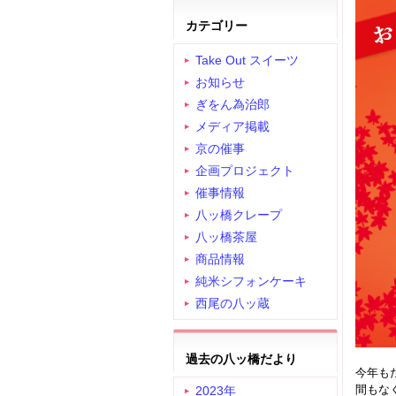
カテゴリー
Take Out スイーツ
お知らせ
ぎをん為治郎
メディア掲載
京の催事
企画プロジェクト
催事情報
八ッ橋クレープ
八ッ橋茶屋
商品情報
純米シフォンケーキ
西尾の八ッ蔵
過去の八ッ橋だより
今年も
間もな
2023年