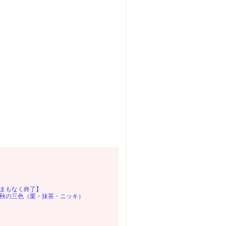
まもなく終了】
の三色（栗・抹茶・ニッキ）