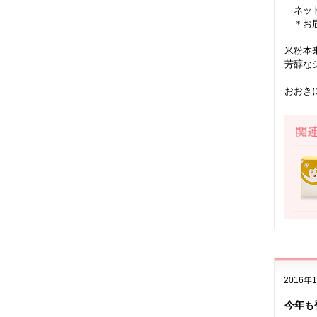
ネット
＊お届
米粉本
芳醇な
おおき
2016年
今年も