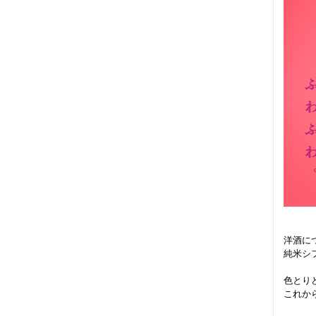
洋酒に
純米シ
色とり
これか