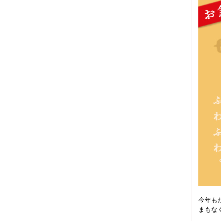
今年も
まもな