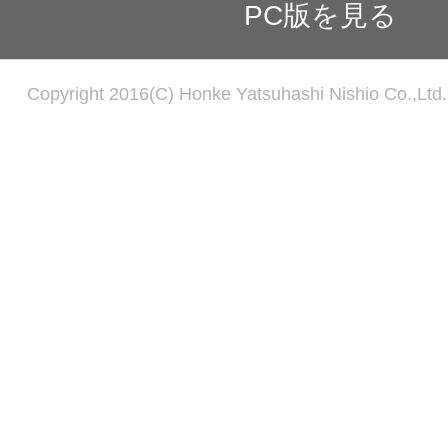
PC版を見る
Copyright 2016(C) Honke Yatsuhashi Nishio Co.,Ltd. 