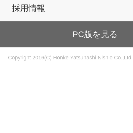
採用情報
PC版を見る
Copyright 2016(C) Honke Yatsuhashi Nishio Co.,Ltd. 