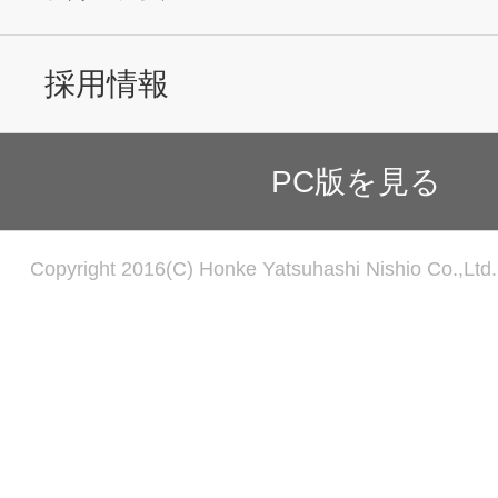
採用情報
PC版を見る
Copyright 2016(C) Honke Yatsuhashi Nishio Co.,Ltd. 