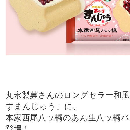
丸永製菓さんのロングセラー和
すまんじゅう」に、
本家西尾八ッ橋のあん生八ッ橋バ
登場！