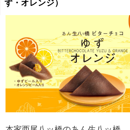
ず・オレンジ）
本家西尾八ッ橋のあん生八ッ橋、