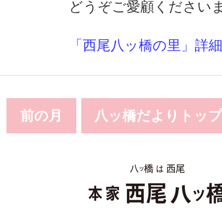
どうぞご愛顧ください
「西尾八ッ橋の里」詳
前の月
八ッ橋だよりトッ