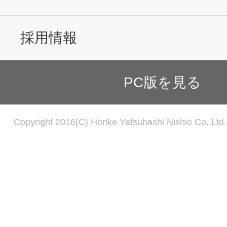
採用情報
PC版を見る
Copyright 2016(C) Honke Yatsuhashi Nishio Co.,Ltd. 